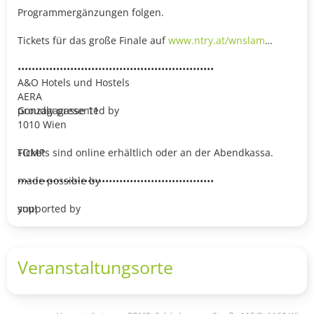
Programmergänzungen folgen.
Tickets für das große Finale auf
www.ntry.at/wnslam
••••••••••••••••••••••••••••••••••••••••••••••••••••••••
A&O Hotels und Hostels
AERA
Gonzagagasse 11
proudly presented by
1010 Wien
Tickets sind online erhältlich oder an der Abendkassa.
FOMP
••••••••••••••••••••••••••••••••••••••••••••••••••••••••
made possible by
supported by
you!
Veranstaltungsorte