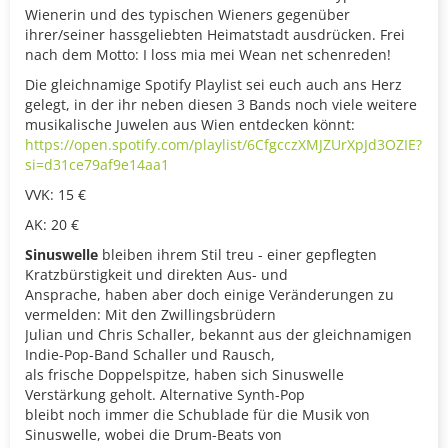
Wienerin und des typischen Wieners gegenüber
ihrer/seiner hassgeliebten Heimatstadt ausdrücken. Frei
nach dem Motto: I loss mia mei Wean net schenreden!
Die gleichnamige Spotify Playlist sei euch auch ans Herz
gelegt, in der ihr neben diesen 3 Bands noch viele weitere
musikalische Juwelen aus Wien entdecken könnt:
https://open.spotify.com/playlist/6CfgcczXMJZUrXpJd3OZIE?
si=d31ce79af9e14aa1
VVK: 15 €
AK: 20 €
Sinuswelle
bleiben ihrem Stil treu - einer gepflegten
Kratzbürstigkeit und direkten Aus- und
Ansprache, haben aber doch einige Veränderungen zu
vermelden: Mit den Zwillingsbrüdern
Julian und Chris Schaller, bekannt aus der gleichnamigen
Indie-Pop-Band Schaller und Rausch,
als frische Doppelspitze, haben sich Sinuswelle
Verstärkung geholt. Alternative Synth-Pop
bleibt noch immer die Schublade für die Musik von
Sinuswelle, wobei die Drum-Beats von