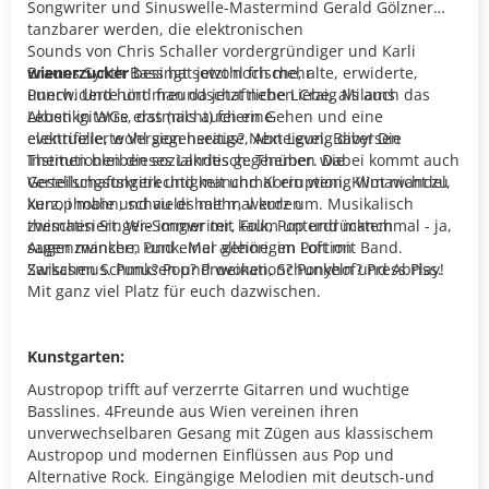
Songwriter und Sinuswelle-Mastermind Gerald Gölzner
tanzbarer werden, die elektronischen
Sounds von Chris Schaller vordergründiger und Karli
Brauns Synth Bass hat jetzt noch mehr
wienerzucker
besingt sowohl frische, alte, erwiderte,
Punch. Und hört man da jetzt neben Craig Milams
unerwiderte und freundschaftliche Liebe, als auch das
Akustikgitarre erstmals auch eine
Leben in WGs, das (nicht) feiern Gehen und eine
elektrifizierte Version heraus? Next Level, Baby! Die
eventuelle, wohl gegenseitige, Abneigung diversen
Themen bleiben sozialkritisch. Themen wie
Institutionen dieses Landes gegenüber. Dabei kommt auch
Verteilungsungerechtigkeit und Korruption, Klimawandel,
Gesellschaftskritik und manchmal ein wenig Wut nicht zu
Xenophobie und vieles mehr, werden
kurz, i mahn, schau di halt mal kurz um. Musikalisch
thematisiert. Wie immer mit kaum unterdrücktem
zwischen Singer-Songwriter, Folk, Pop und manchmal - ja,
Augenzwinkern und einer gehörigen Portion
sagen manche, Punk. Mal alleine, im Loft mit Band.
Sarkasmus. Punk? Pop? Provokation? Ponyhof? Press Play!
Zwischen Schmusen und weinen, Schunkeln und Abriss.
Mit ganz viel Platz für euch dazwischen.
Kunstgarten:
Austropop trifft auf verzerrte Gitarren und wuchtige
Basslines. 4Freunde aus Wien vereinen ihren
unverwechselbaren Gesang mit Zügen aus klassischem
Austropop und modernen Einflüssen aus Pop und
Alternative Rock. Eingängige Melodien mit deutsch-und