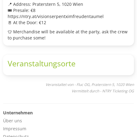
📍 Address: Praterstern 5, 1020 Wien
🎟️ Presale: €8
https://ntry.at/visionserpentximfreudentaumel
🚪 At the Door: €12
👕 Merchandise will be available at the party, ask the crew
to purchase some!
Veranstaltungsorte
Veranstaltet von - Fluc OG, Praterstern 5, 1020 Wien
Vermittelt durch - NTRY Ticketing OG
Unternehmen
Über uns
Impressum
Datenschutz