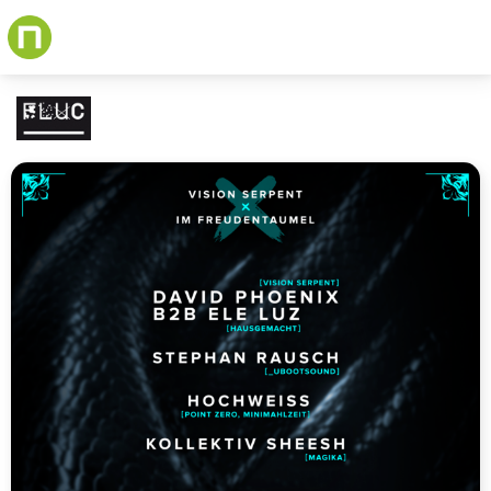
Skip
to
main
content