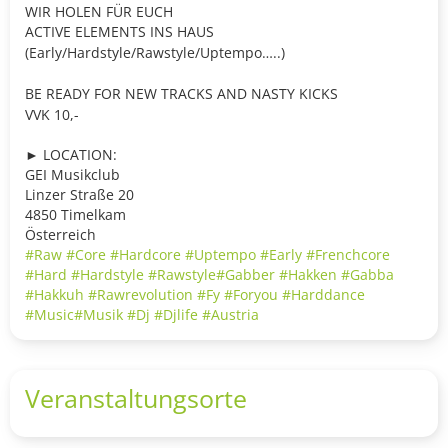
WIR HOLEN FÜR EUCH
ACTIVE ELEMENTS INS HAUS
(Early/Hardstyle/Rawstyle/Uptempo…..)
BE READY FOR NEW TRACKS AND NASTY KICKS
VVK 10,-
► LOCATION:
GEI Musikclub
Linzer Straße 20
4850 Timelkam
Österreich
#Raw
#Core
#Hardcore
#Uptempo
#Early
#Frenchcore
#Hard
#Hardstyle
#Rawstyle
#Gabber
#Hakken
#Gabba
#Hakkuh
#Rawrevolution
#Fy
#Foryou
#Harddance
#Music
#Musik
#Dj
#Djlife
#Austria
Veranstaltungsorte