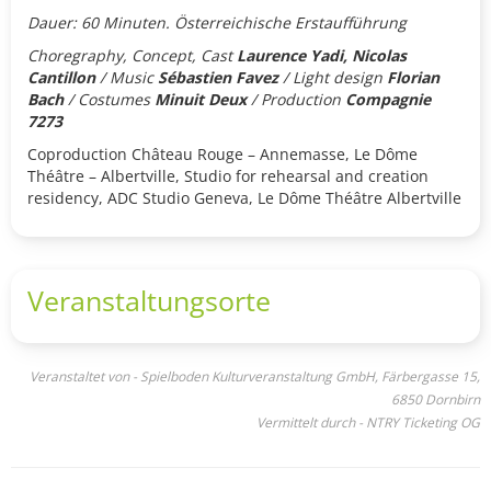
Dauer: 60 Minuten. Österreichische Erstaufführung
Choregraphy, Concept, Cast
Laurence Yadi, Nicolas
Cantillon
/ Music
Sébastien Favez
/ Light design
Florian
Bach
/ Costumes
Minuit Deux
/ Production
Compagnie
7273
Coproduction Château Rouge – Annemasse, Le Dôme
Théâtre – Albertville, Studio for rehearsal and creation
residency, ADC Studio Geneva, Le Dôme Théâtre Albertville
Veranstaltungsorte
Veranstaltet von - Spielboden Kulturveranstaltung GmbH, Färbergasse 15,
6850 Dornbirn
Vermittelt durch - NTRY Ticketing OG