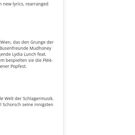
th new lyrics, rearranged
s Wien, das den Grunge der
's Busenfreunde Mudhoney
ende Lydia Lunch feat.
em bespielten sie die FM4-
ener Popfest.
de Welt der Schlagermusik.
l Schorsch seine innigsten