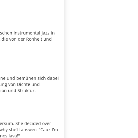
ischen Instrumental Jazz in
 die von der Rohheit und
one und bemühen sich dabei
tung von Dichte und
ion und Struktur.
yversum. She decided over
hy she'll answer: "Cauz I'm
nos lava!"