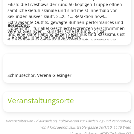
Eilish: die Liveshows der rund 50-köpfigen Truppe öffnen
sämtliche Gefühlskanäle und sind meist innerhalb von
Sekunden ausver-kauft. 3…2…1… Re/aktion now!
Extravagante Outfits, gewagte Bühnen-performances und
Besetzung:
Lippenstift – für alle! Geschlechtergrenzen verschwimmen
Verena Giesinger – Künstlerische Leitung, Dirigat
und eine klare Haltung gegen Sexismus und Rassismus ist
Die Sänger:Innen des Schmusechors
für den Schmusechor selbstverständlich. Kommen Sie,
tauchen Sie ein – we can’t wait to meet you!
Schmusechor, Verena Giesinger
Veranstaltungsorte
Veranstaltet von - d'akkordeon, Kulturverein zur Förderung und Verbreitung
von Akkordeonmusik, Geblergasse 76/1/10, 1170 Wien
Vermittelt durch - NTRY Ticketing OG