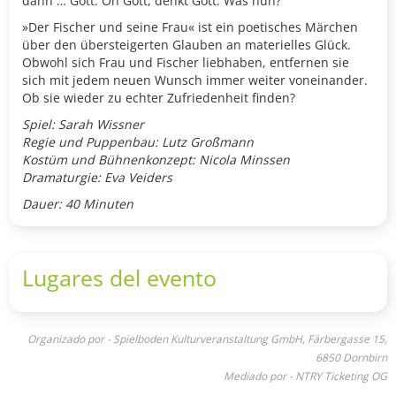
dann … Gott. Oh Gott, denkt Gott. Was nun?
»Der Fischer und seine Frau« ist ein poetisches Märchen
über den übersteigerten Glauben an materielles Glück.
Obwohl sich Frau und Fischer liebhaben, entfernen sie
sich mit jedem neuen Wunsch immer weiter voneinander.
Ob sie wieder zu echter Zufriedenheit finden?
Spiel: Sarah Wissner
Regie und Puppenbau: Lutz Großmann
Kostüm und Bühnenkonzept: Nicola Minssen
Dramaturgie: Eva Veiders
Dauer: 40 Minuten
Lugares del evento
Organizado por - Spielboden Kulturveranstaltung GmbH, Färbergasse 15,
6850 Dornbirn
Mediado por - NTRY Ticketing OG