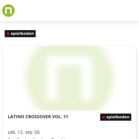
Skip
to
main
content
LATINO CROSSOVER VOL. 11
sáb, 12. sep '26