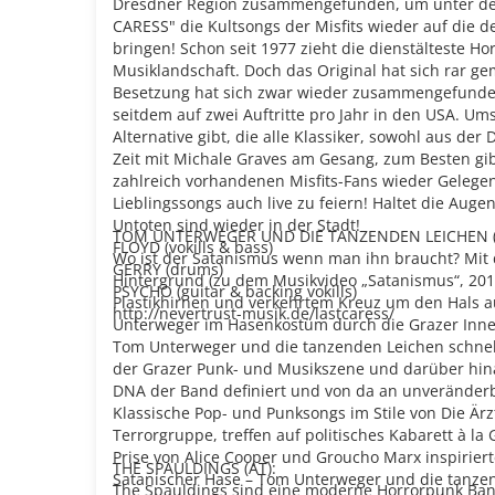
Dresdner Region zusammengefunden, um unter 
CARESS" die Kultsongs der Misfits wieder auf die 
bringen! Schon seit 1977 zieht die dienstälteste 
Musiklandschaft. Doch das Original hat sich rar ge
Besetzung hat sich zwar wieder zusammengefunden
seitdem auf zwei Auftritte pro Jahr in den USA. Ums
Alternative gibt, die alle Klassiker, sowohl aus der
Zeit mit Michale Graves am Gesang, zum Besten gi
zahlreich vorhandenen Misfits-Fans wieder Gelegenh
Lieblingssongs auch live zu feiern! Haltet die Auge
Untoten sind wieder in der Stadt!
TOM UNTERWEGER UND DIE TANZENDEN LEICHEN (
FLOYD (vokills & bass)
Wo ist der Satanismus wenn man ihn braucht? Mit d
GERRY (drums)
Hintergrund (zu dem Musikvideo „Satanismus“, 2017
PSYCHO (guitar & backing vokills)
Plastikhirnen und verkehrtem Kreuz um den Hals a
http://nevertrust-musik.de/lastcaress/
Unterweger im Hasenkostüm durch die Grazer Inn
Tom Unterweger und die tanzenden Leichen schnell
der Grazer Punk- und Musikszene und darüber hin
DNA der Band definiert und von da an unveränderba
Klassische Pop- und Punksongs im Stile von Die Är
Terrorgruppe, treffen auf politisches Kabarett à la 
Prise von Alice Cooper und Groucho Marx inspiriert
THE SPAULDINGS (AT):
Satanischer Hase – Tom Unterweger und die tanze
The Spauldings sind eine moderne Horrorpunk Ban