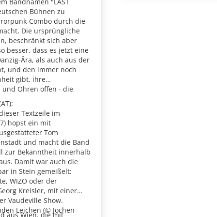
dem Bandnamen "LAST
deutschen Bühnen zu
Horrorpunk-Combo durch die
macht, Die ursprüngliche
, beschränkt sich aber
o besser, dass es jetzt eine
 Danzig-Ära, als auch aus der
bt, und den immer noch
eit gibt, ihre
n und Ohren offen - die
AT):
ieser Textzeile im
) hopst ein mit
usgestatteter Tom
enstadt und macht die Band
 zur Bekanntheit innerhalb
aus. Damit war auch die
r in Stein gemeißelt:
zte, WIZO oder der
Georg Kreisler, mit einer
er Vaudeville Show.
nden Leichen (© Jochen
d aus Wien, die mit