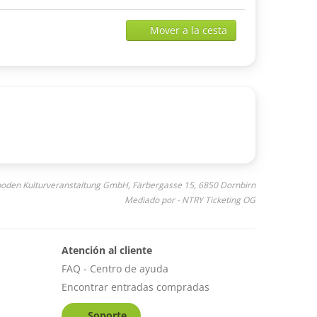
Add
Mover a la cesta
selected
tickets
to
shopping
cart
lboden Kulturveranstaltung GmbH, Färbergasse 15, 6850 Dornbirn
Mediado por - NTRY Ticketing OG
Atención al cliente
FAQ - Centro de ayuda
Encontrar entradas compradas
Soporte