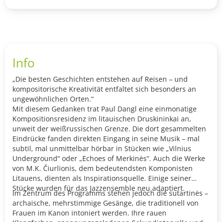
Info
„Die besten Geschichten entstehen auf Reisen – und
kompositorische Kreativität entfaltet sich besonders an
ungewöhnlichen Orten.“
Mit diesem Gedanken trat Paul Dangl eine einmonatige
Kompositionsresidenz im litauischen Druskininkai an,
unweit der weißrussischen Grenze. Die dort gesammelten
Eindrücke fanden direkten Eingang in seine Musik – mal
subtil, mal unmittelbar hörbar in Stücken wie „Vilnius
Underground“ oder „Echoes of Merkinės“. Auch die Werke
von M.K. Čiurlionis, dem bedeutendsten Komponisten
Litauens, dienten als Inspirationsquelle. Einige seiner
Stücke wurden für das Jazzensemble neu adaptiert.
Im Zentrum des Programms stehen jedoch die sutartinės –
archaische, mehrstimmige Gesänge, die traditionell von
Frauen im Kanon intoniert werden. Ihre rauen