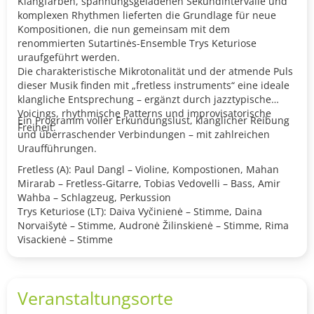
Klangfarben, spannungsgeladenen Sekundintervalle und
komplexen Rhythmen lieferten die Grundlage für neue
Kompositionen, die nun gemeinsam mit dem
renommierten Sutartinės-Ensemble Trys Keturiose
uraufgeführt werden.
Die charakteristische Mikrotonalität und der atmende Puls
dieser Musik finden mit „fretless instruments“ eine ideale
klangliche Entsprechung – ergänzt durch jazztypische
Voicings, rhythmische Patterns und improvisatorische
Ein Programm voller Erkundungslust, klanglicher Reibung
Freiheit.
und überraschender Verbindungen – mit zahlreichen
Uraufführungen.
Fretless (A): Paul Dangl – Violine, Kompostionen, Mahan
Mirarab – Fretless-Gitarre, Tobias Vedovelli – Bass, Amir
Wahba – Schlagzeug, Perkussion
Trys Keturiose (LT): Daiva Vyčinienė – Stimme, Daina
Norvaišytė – Stimme, Audronė Žilinskienė – Stimme, Rima
Visackienė – Stimme
Veranstaltungsorte