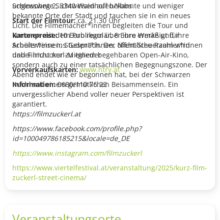
ungewohnte Sichtweisen auf bekannte und weniger
Schlossweg 2, 3340 Waidhofen/Ybbs
bekannte Orte der Stadt und tauchen sie in ein neues
Start der Filmtour:
ca. 21.30 Uhr
Licht. Die Filmemacher*innen begleiten die Tour und
kommen mit dem Publikum über ihre Werke und ihre
Kartenpreise:
10 Euro regulär, 8 Euro ermäßigt für
Arbeitsweise ins Gespräch. Der öffentliche Raum wird
Schüler*innen, Student*innen, Nicht-Steuerzahler*innen
dabei nicht nur zu einem begehbaren Open-Air-Kino,
und Filmzuckerl-Mitglieder
sondern auch zu einer tatsächlichen Begegnungszone. Der
Vorverkaufskarten:
www.ntry.at
Abend endet wie er begonnen hat, bei der Schwarzen
Kuchl mit einem gemütlichen Beisammensein. Ein
Information:
0680/110 76 22
unvergesslicher Abend voller neuer Perspektiven ist
garantiert.
https://filmzuckerl.at
https://www.facebook.com/profile.php?
id=100049786185215&locale=de_DE
https://www.instagram.com/filmzuckerl
https://www.viertelfestival.at/veranstaltung/2025/kurz-film-
zuckerl-street-cinema/
Veranstaltungsorte