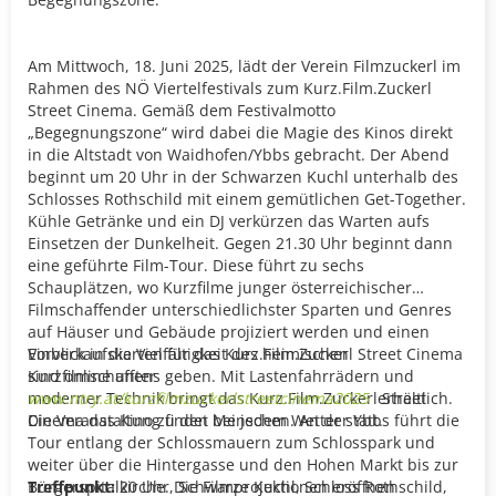
Am Mittwoch, 18. Juni 2025, lädt der Verein Filmzuckerl im
Rahmen des NÖ Viertelfestivals zum Kurz.Film.Zuckerl
Street Cinema. Gemäß dem Festivalmotto
„Begegnungszone“ wird dabei die Magie des Kinos direkt
in die Altstadt von Waidhofen/Ybbs gebracht. Der Abend
beginnt um 20 Uhr in der Schwarzen Kuchl unterhalb des
Schlosses Rothschild mit einem gemütlichen Get-Together.
Kühle Getränke und ein DJ verkürzen das Warten aufs
Einsetzen der Dunkelheit. Gegen 21.30 Uhr beginnt dann
eine geführte Film-Tour. Diese führt zu sechs
Schauplätzen, wo Kurzfilme junger österreichischer
Filmschaffender unterschiedlichster Sparten und Genres
auf Häuser und Gebäude projiziert werden und einen
Einblick in die Vielfältigkeit des heimischen
Vorverkaufskarten für das Kurz.Film.Zuckerl Street Cinema
Kurzfilmschaffens geben. Mit Lastenfahrrädern und
sind online unter
moderner Technik bringt das Kurz.Film.Zuckerl Street
www.ntry.at/kurzfilmzuckerlstreetcinema2025
erhältlich.
Cinema das Kino zu den Menschen. An der Ybbs führt die
Die Veranstaltung findet bei jedem Wetter statt.
Tour entlang der Schlossmauern zum Schlosspark und
weiter über die Hintergasse und den Hohen Markt bis zur
Bürgerspitalkirche. Die Filmprojektionen eröffnen
Treffpunkt:
20 Uhr, Schwarze Kuchl, Schloss Rothschild,