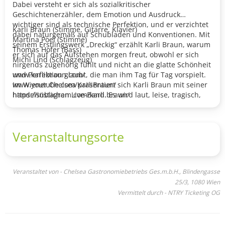
Dabei versteht er sich als sozialkritischer
Geschichtenerzähler, dem Emotion und Ausdruck
wichtiger sind als technische Perfektion, und er verzichtet
Karli Braun (Stimme, Gitarre, Klavier)
dabei naturgemäß auf Schubladen und Konventionen. Mit
Martina Poel (Stimme)
seinem Erstlingswerk „Dreckig“ erzählt Karli Braun, warum
Thomas Hofer (Bass)
er sich auf das Aufstehen morgen freut, obwohl er sich
Michi Lind (Schlagzeug)
nirgends zugehörig fühlt und nicht an die glatte Schönheit
und Perfektion glaubt, die man ihm Tag für Tag vorspielt.
www.karlibraun.com/
Im Wiener Chelsea präsentiert sich Karli Braun mit seiner
www.youtube.com/KarliBraun/
handelsüblichen Live-Band. Es wird laut, leise, tragisch,
https://instagram.com/karli.braun/
komisch, dreckig, schön und oszilliert zwischen Sozialkritik
und Banalitäten.
Veranstaltungsorte
Veranstaltet von - Chelsea Gastronomiebetriebs Ges.m.b.H., Blindengasse
25/3, 1080 Wien
Vermittelt durch - NTRY Ticketing OG