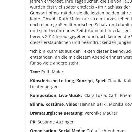
Jahren ermordet. Ihre Tagebücher, die sie von 1933
wurden erst viel später entdeckt - im Nachlass der
Gunvor Hofmo, mit der sie die letzten beiden Jah
lebte. Obwohl Ruth Maier nur so ein kurzes Leben l
doch einen großen literarischen Schatz und damit e
und sehr berührendes Zeitdokument hinterlassen.
bereits 2014 herausgegeben und doch kennen die 
dieser erstaunlichen und beeindruckenden jungen
"Ich bin Ruth" ist aus den Texten dieser beeindru
entstanden, an die mit diesem Abend erinnert werd
für so viele andere steht.
Text:
Ruth Maier
Künstlerische Leitung, Konzept, Spiel:
Claudia Kott
Lichtenberger
Komposition, Live-Musik:
Clara Luzia, Cathi Prie
Bühne, Kostüme, Video:
Hannah Berki, Monika Kov
Dramaturgische Beratung:
Veronika Maurer
PR:
Susanne Auzinger
Organisation, Social Media:
Gréta Lichtenberger