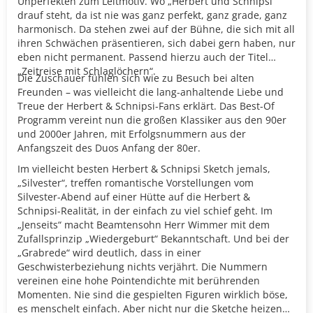
Unperfekten zum Leitmotiv. Wo „Herbert und Schnipsi“
drauf steht, da ist nie was ganz perfekt, ganz grade, ganz
harmonisch. Da stehen zwei auf der Bühne, die sich mit all
ihren Schwächen präsentieren, sich dabei gern haben, nur
eben nicht permanent. Passend hierzu auch der Titel
„Zeitreise mit Schlaglöchern“.
Die Zuschauer fühlen sich wie zu Besuch bei alten
Freunden – was vielleicht die lang-anhaltende Liebe und
Treue der Herbert & Schnipsi-Fans erklärt. Das Best-Of
Programm vereint nun die großen Klassiker aus den 90er
und 2000er Jahren, mit Erfolgsnummern aus der
Anfangszeit des Duos Anfang der 80er.
Im vielleicht besten Herbert & Schnipsi Sketch jemals,
„Silvester“, treffen romantische Vorstellungen vom
Silvester-Abend auf einer Hütte auf die Herbert &
Schnipsi-Realität, in der einfach zu viel schief geht. Im
„Jenseits“ macht Beamtensohn Herr Wimmer mit dem
Zufallsprinzip „Wiedergeburt“ Bekanntschaft. Und bei der
„Grabrede“ wird deutlich, dass in einer
Geschwisterbeziehung nichts verjährt. Die Nummern
vereinen eine hohe Pointendichte mit berührenden
Momenten. Nie sind die gespielten Figuren wirklich böse,
es menschelt einfach. Aber nicht nur die Sketche heizen