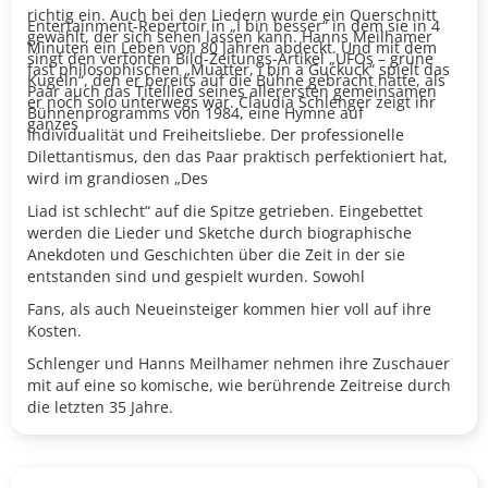
richtig ein. Auch bei den Liedern wurde ein Querschnitt
Entertainment-Repertoir in „I bin besser“ in dem sie in 4
gewählt, der sich sehen lassen kann. Hanns Meilhamer
Minuten ein Leben von 80 Jahren abdeckt. Und mit dem
singt den vertonten Bild-Zeitungs-Artikel „UFOs – grüne
fast philosophischen „Muatter, i bin a Guckuck“ spielt das
Kugeln“, den er bereits auf die Bühne gebracht hatte, als
Paar auch das Titellied seines allerersten gemeinsamen
er noch solo unterwegs war. Claudia Schlenger zeigt ihr
Bühnenprogramms von 1984, eine Hymne auf
ganzes
Individualität und Freiheitsliebe. Der professionelle
Dilettantismus, den das Paar praktisch perfektioniert hat,
wird im grandiosen „Des
Liad ist schlecht“ auf die Spitze getrieben. Eingebettet
werden die Lieder und Sketche durch biographische
Anekdoten und Geschichten über die Zeit in der sie
entstanden sind und gespielt wurden. Sowohl
Fans, als auch Neueinsteiger kommen hier voll auf ihre
Kosten.
Schlenger und Hanns Meilhamer nehmen ihre Zuschauer
mit auf eine so komische, wie berührende Zeitreise durch
die letzten 35 Jahre.