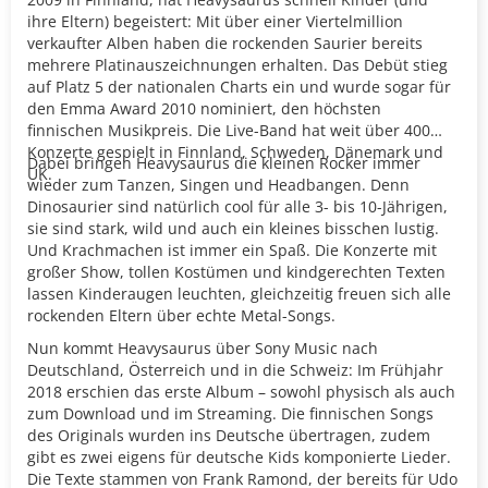
ihre Eltern) begeistert: Mit über einer Viertelmillion
verkaufter Alben haben die rockenden Saurier bereits
mehrere Platinauszeichnungen erhalten. Das Debüt stieg
auf Platz 5 der nationalen Charts ein und wurde sogar für
den Emma Award 2010 nominiert, den höchsten
finnischen Musikpreis. Die Live-Band hat weit über 400
Konzerte gespielt in Finnland, Schweden, Dänemark und
Dabei bringen Heavysaurus die kleinen Rocker immer
UK.
wieder zum Tanzen, Singen und Headbangen. Denn
Dinosaurier sind natürlich cool für alle 3- bis 10-Jährigen,
sie sind stark, wild und auch ein kleines bisschen lustig.
Und Krachmachen ist immer ein Spaß. Die Konzerte mit
großer Show, tollen Kostümen und kindgerechten Texten
lassen Kinderaugen leuchten, gleichzeitig freuen sich alle
rockenden Eltern über echte Metal-Songs.
Nun kommt Heavysaurus über Sony Music nach
Deutschland, Österreich und in die Schweiz: Im Frühjahr
2018 erschien das erste Album – sowohl physisch als auch
zum Download und im Streaming. Die finnischen Songs
des Originals wurden ins Deutsche übertragen, zudem
gibt es zwei eigens für deutsche Kids komponierte Lieder.
Die Texte stammen von Frank Ramond, der bereits für Udo