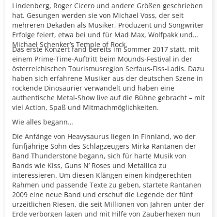
Lindenberg, Roger Cicero und andere Größen geschrieben
hat. Gesungen werden sie von Michael Voss, der seit
mehreren Dekaden als Musiker, Produzent und Songwriter
Erfolge feiert, etwa bei und für Mad Max, Wolfpakk und
Michael Schenker’s Temple of Rock.
Das erste Konzert fand bereits im Sommer 2017 statt, mit
einem Prime-Time-Auftritt beim Mounds-Festival in der
österreichischen Tourismusregion Serfaus-Fiss-Ladis. Dazu
haben sich erfahrene Musiker aus der deutschen Szene in
rockende Dinosaurier verwandelt und haben eine
authentische Metal-Show live auf die Bühne gebracht – mit
viel Action, Spaß und Mitmachmöglichkeiten.
Wie alles begann…
Die Anfänge von Heavysaurus liegen in Finnland, wo der
fünfjährige Sohn des Schlagzeugers Mirka Rantanen der
Band Thunderstone begann, sich für harte Musik von
Bands wie Kiss, Guns N’ Roses und Metallica zu
interessieren. Um diesen Klängen einen kindgerechten
Rahmen und passende Texte zu geben, startete Rantanen
2009 eine neue Band und erschuf die Legende der fünf
urzeitlichen Riesen, die seit Millionen von Jahren unter der
Erde verborgen lagen und mit Hilfe von Zauberhexen nun