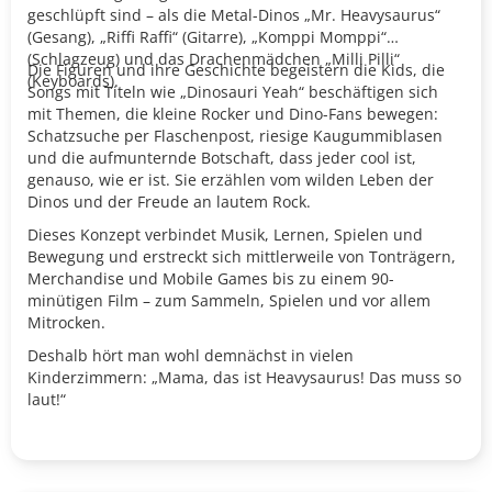
geschlüpft sind – als die Metal-Dinos „Mr. Heavysaurus“
(Gesang), „Riffi Raffi“ (Gitarre), „Komppi Momppi“
(Schlagzeug) und das Drachenmädchen „Milli Pilli“
Die Figuren und ihre Geschichte begeistern die Kids, die
(Keyboards).
Songs mit Titeln wie „Dinosauri Yeah“ beschäftigen sich
mit Themen, die kleine Rocker und Dino-Fans bewegen:
Schatzsuche per Flaschenpost, riesige Kaugummiblasen
und die aufmunternde Botschaft, dass jeder cool ist,
genauso, wie er ist. Sie erzählen vom wilden Leben der
Dinos und der Freude an lautem Rock.
Dieses Konzept verbindet Musik, Lernen, Spielen und
Bewegung und erstreckt sich mittlerweile von Tonträgern,
Merchandise und Mobile Games bis zu einem 90-
minütigen Film – zum Sammeln, Spielen und vor allem
Mitrocken.
Deshalb hört man wohl demnächst in vielen
Kinderzimmern: „Mama, das ist Heavysaurus! Das muss so
laut!“