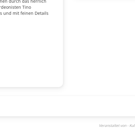
onen durch das herrlich
rdeonisten Tino
s und mit feinen Details
Veranstaltet von - Ku