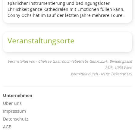
spärlicher Instrumentierung und bedingungsloser
Ehrlichkeit ganze Kathedralen mit Emotionen füllen kann.
Conny Ochs hat im Lauf der letzten Jahre mehrere Touren
in Europa, den Vereinigten Staaten und eine Solotour in
Japan gespielt und - hier schließt sich der Kreis - hat
ebenfalls das Artwork für „Sorrows“ von The Ghost And
Veranstaltungsorte
The Machine gestaltet.
www.connyochs.com/
https://connyochs.bandcamp.com/album/troubadour
Veranstaltet von - Chelsea Gastronomiebetriebs Ges.m.b.H., Blindengasse
25/3, 1080 Wien
Vermittelt durch - NTRY Ticketing OG
Unternehmen
Über uns
Impressum
Datenschutz
AGB