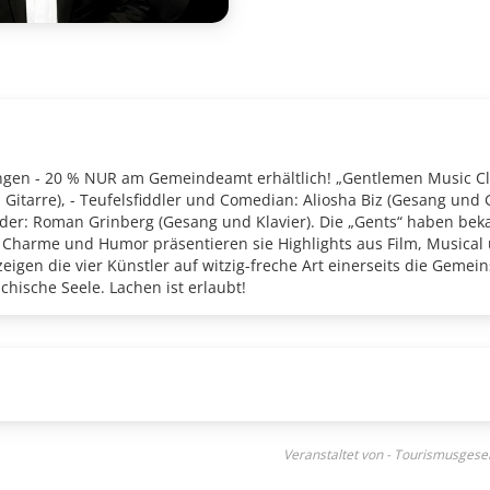
gen - 20 % NUR am Gemeindeamt erhältlich! „Gentlemen Music Clu
Gitarre), - Teufelsfiddler und Comedian: Aliosha Biz (Gesang und 
er: Roman Grinberg (Gesang und Klavier). Die „Gents“ haben beka
 Charme und Humor präsentieren sie Highlights aus Film, Musical u
zeigen die vier Künstler auf witzig-freche Art einerseits die Geme
hische Seele. Lachen ist erlaubt!
Veranstaltet von - Tourismusges