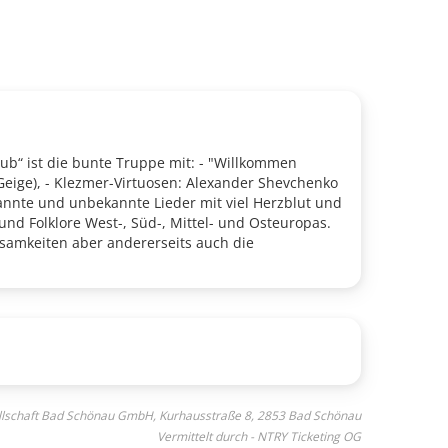
b“ ist die bunte Truppe mit: - "Willkommen
Geige), - Klezmer-Virtuosen: Alexander Shevchenko
nnte und unbekannte Lieder mit viel Herzblut und
nd Folklore West-, Süd-, Mittel- und Osteuropas.
insamkeiten aber andererseits auch die
ellschaft Bad Schönau GmbH, Kurhausstraße 8, 2853 Bad Schönau
Vermittelt durch - NTRY Ticketing OG