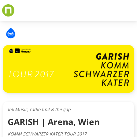
Skip
to
main
content
Ink Music, radio fm4 & the gap
GARISH | Arena, Wien
KOMM SCHWARZER KATER TOUR 2017