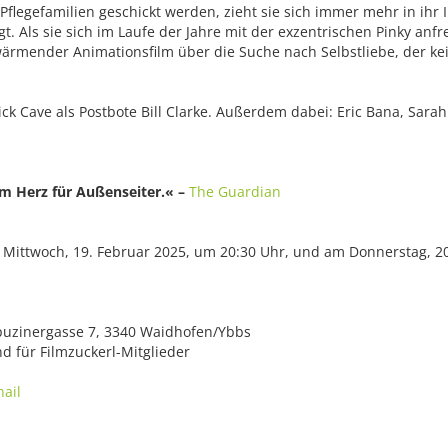
Pflegefamilien geschickt werden, zieht sie sich immer mehr in ihr 
gt. Als sie sich im Laufe der Jahre mit der exzentrischen Pinky anf
rmender Animationsfilm über die Suche nach Selbstliebe, der kei
ick Cave als Postbote Bill Clarke. Außerdem dabei: Eric Bana, Sar
em Herz für Außenseiter.« –
The Guardian
m Mittwoch, 19. Februar 2025, um 20:30 Uhr, und am Donnerstag, 20
puzinergasse 7, 3340 Waidhofen/Ybbs
nd für Filmzuckerl-Mitglieder
ail