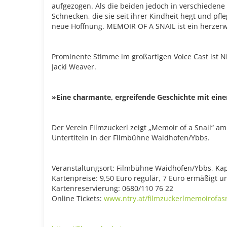
aufgezogen. Als die beiden jedoch in verschiedene 
Schnecken, die sie seit ihrer Kindheit hegt und pfle
neue Hoffnung. MEMOIR OF A SNAIL ist ein herzerwä
Prominente Stimme im großartigen Voice Cast ist N
Jacki Weaver.
»Eine charmante, ergreifende Geschichte mit ein
Der Verein Filmzuckerl zeigt „Memoir of a Snail“ a
Untertiteln in der Filmbühne Waidhofen/Ybbs.
Veranstaltungsort: Filmbühne Waidhofen/Ybbs, Ka
Kartenpreise: 9,50 Euro regulär, 7 Euro ermäßigt u
Kartenreservierung: 0680/110 76 22
Online Tickets:
www.ntry.at/filmzuckerlmemoirofasn