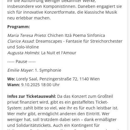
ihr die Aufführung weniger bekannter Werke,
insbesondere von Komponistinnen. Daneben engagiert sie
sich für innovative Konzertformate, die klassische Musik
neu erlebbar machen.
Programm:
Maria Teresa Prieto
: Chichen Itzà Poema Sinfonica
Clarice Assad
: Dreamscapes - Fantasie für Streichorchester
und Solo-Violine
Augusta Holmès
: La Nuit et l'Amour
----- Pause -----
Emilie Mayer
: 1. Symphonie
Wo:
Lorely Saal, Penzingerstraße 72, 1140 Wien
Wann:
9.10.2025 18:00 Uhr
Infos zur Ticketauswahl:
Da das Konzert zum Großteil
privat finanziert wird, gibt es ein gestaffeltes Ticket-
System: zahlt bitte so viel, wie ihr es für euch leistbar ist.
Wer mehr gibt, ermöglicht anderen den Eintritt. Wer
weniger hat, soll trotzdem dabei sein – dank ermäßigter
und Solidaritätstickets. Auch ein Kontingent für