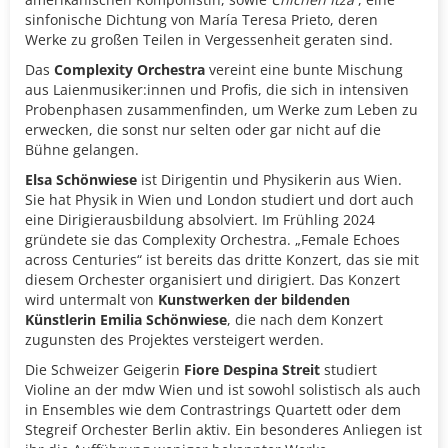
sinfonische Dichtung von María Teresa Prieto, deren
Werke zu großen Teilen in Vergessenheit geraten sind.
Das
Complexity Orchestra
vereint eine bunte Mischung
aus Laienmusiker:innen und Profis, die sich in intensiven
Probenphasen zusammenfinden, um Werke zum Leben zu
erwecken, die sonst nur selten oder gar nicht auf die
Bühne gelangen.
Elsa Schönwiese
ist Dirigentin und Physikerin aus Wien.
Sie hat Physik in Wien und London studiert und dort auch
eine Dirigierausbildung absolviert. Im Frühling 2024
gründete sie das Complexity Orchestra. „Female Echoes
across Centuries“ ist bereits das dritte Konzert, das sie mit
diesem Orchester organisiert und dirigiert. Das Konzert
wird untermalt von
Kunstwerken der bildenden
Künstlerin Emilia Schönwiese
, die nach dem Konzert
zugunsten des Projektes versteigert werden.
Die Schweizer Geigerin
Fiore Despina Streit
studiert
Violine an der mdw Wien und ist sowohl solistisch als auch
in Ensembles wie dem Contrastrings Quartett oder dem
Stegreif Orchester Berlin aktiv. Ein besonderes Anliegen ist