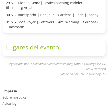
29.5. - Hidden Gemz | Festivalopening Parkdeck
Rhomberg Areal
30.5. - Buntspecht | Bon Jour | Gardens | Ende | Jeanny
31.5. - Sofie Royer | Leftovers | Ami Warning | Cordoba78
| Rosmarin
Lugares del evento
Organizado por - Spielboden Kulturveranstaltung GmbH, Färbergasse 15,
6850 Dornbirn
Mediado por - NTRY Ticketing OG
Empresa
Sobre nosotros
Aviso legal