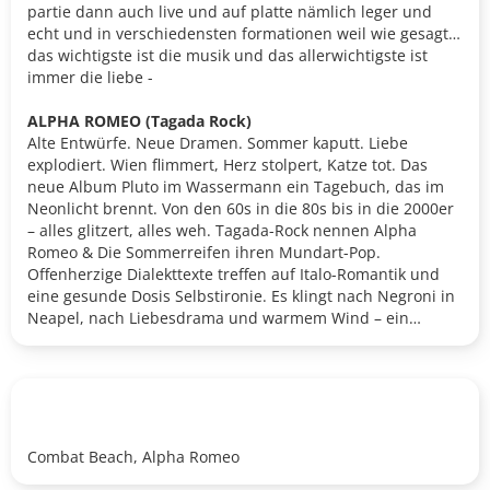
partie dann auch live und auf platte nämlich leger und
echt und in verschiedensten formationen weil wie gesagt
das wichtigste ist die musik und das allerwichtigste ist
immer die liebe -
ALPHA ROMEO (Tagada Rock)
Alte Entwürfe. Neue Dramen. Sommer kaputt. Liebe
explodiert. Wien flimmert, Herz stolpert, Katze tot. Das
neue Album Pluto im Wassermann ein Tagebuch, das im
Neonlicht brennt. Von den 60s in die 80s bis in die 2000er
– alles glitzert, alles weh. Tagada-Rock nennen Alpha
Romeo & Die Sommerreifen ihren Mundart-Pop.
Offenherzige Dialekttexte treffen auf Italo-Romantik und
eine gesunde Dosis Selbstironie. Es klingt nach Negroni in
Neapel, nach Liebesdrama und warmem Wind – ein
bisschen schwindlig, aber immer mit Gefühl. Im November
2025 erscheint das neue Album Pluto im Wassermann.
Combat Beach, Alpha Romeo