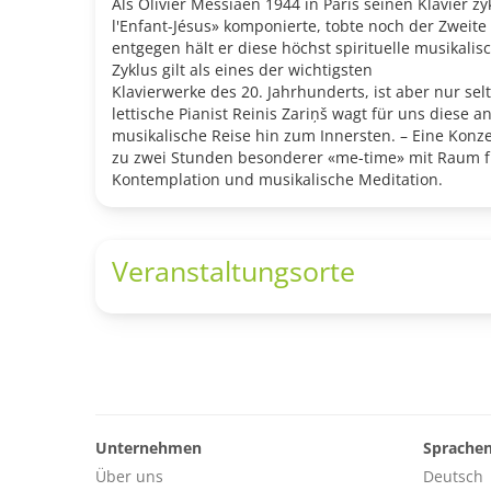
Als Olivier Messiaen 1944 in Paris seinen Klavier z
l'Enfant-Jésus» komponierte, tobte noch der Zweite
entgegen hält er diese höchst spirituelle musikali
Zyklus gilt als eines der wichtigsten
Klavierwerke des 20. Jahrhunderts, ist aber nur sel
lettische Pianist Reinis Zariņš wagt für uns diese a
musikalische Reise hin zum Innersten. – Eine Konze
zu zwei Stunden besonderer «me-time» mit Raum f
Kontemplation und musikalische Meditation.
Veranstaltungsorte
Unternehmen
Sprache
Über uns
Deutsch