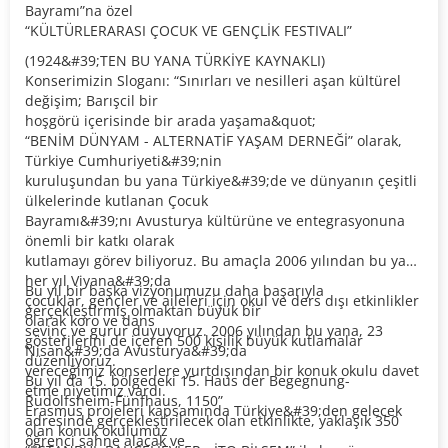
Bayramı”na özel
“KÜLTÜRLERARASI ÇOCUK VE GENÇLİK FESTIVALI”
(1924&#39;TEN BU YANA TÜRKİYE KAYNAKLI)
Konserimizin Sloganı: “Sınırları ve nesilleri aşan kültürel
değişim; Barışcil bir
hoşgörü içerisinde bir arada yaşama&quot;
“BENİM DÜNYAM - ALTERNATİF YAŞAM DERNEĞİ” olarak,
Türkiye Cumhuriyeti&#39;nin
kuruluşundan bu yana Türkiye&#39;de ve dünyanın çeşitli
ülkelerinde kutlanan Çocuk
Bayramı&#39;nı Avusturya kültürüne ve entegrasyonuna
önemli bir katkı olarak
kutlamayı görev biliyoruz. Bu amaçla 2006 yılından bu yana
her yıl Viyana&#39;da
Bu yıl bir başka vizyonumuzu daha başarıyla
çocuklar, gençler ve aileleri için okul ve ders dışı etkinlikler
gerçekleştirmiş olmaktan büyük bir
olarak koro ve dans
sevinç ve gurur duyuyoruz. 2006 yılından bu yana, 23
gösterilerini de içeren 500 kişilik büyük kutlamalar
Nisan&#39;da Avusturya&#39;da
düzenliyoruz.
vereceğimiz konserlere yurtdışından bir konuk okulu davet
Bu yıl da 15. bölgedeki 15. Haus der Begegnung-
etme niyetimiz vardı.
Rudolfsheim-Fünfhaus, 1150”
Erasmus projeleri kapsamında Türkiye&#39;den gelecek
adresinde gerçekleştirilecek olan etkinlikte, yaklaşık 350
olan konuk okulumuz
öğrenci sahne alacak ve