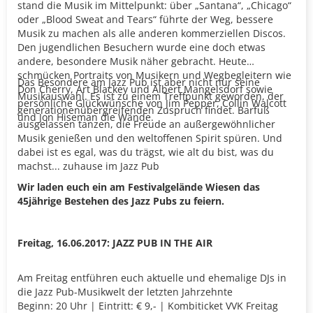
stand die Musik im Mittelpunkt: über „Santana“, „Chicago“
oder „Blood Sweat and Tears“ führte der Weg, bessere
Musik zu machen als alle anderen kommerziellen Discos.
Den jugendlichen
Besuchern wurde eine doch etwas
andere, besondere Musik näher gebracht. Heute
schmücken Portraits von Musikern und Wegbegleitern wie
Das Besondere am Jazz Pub ist aber nicht nur seine
Don Cherry, Art Blackey und Albert Mangelsdorf sowie
Musikauswahl. Es ist zu einem Treffpunkt geworden, der
persönliche Glückwünsche von Jim Pepper, Collin Walcott
generationenübergreifenden Zuspruch findet. Barfuß
und Jon Hiseman die Wände.
ausgelassen tanzen, die Freude an außergewöhnlicher
Musik genießen und den weltoffenen Spirit spüren. Und
dabei ist es egal, was du trägst, wie alt du bist, was du
machst... zuhause im Jazz Pub
Wir laden euch ein am Festivalgelände Wiesen das
45jährige Bestehen des Jazz Pubs zu feiern.
Freitag, 16.06.2017: JAZZ PUB IN THE AIR
Am Freitag entführen euch aktuelle und ehemalige DJs in
die Jazz Pub-Musikwelt der letzten Jahrzehnte
Beginn: 20 Uhr | Eintritt: € 9,- | Kombiticket VVK Freitag