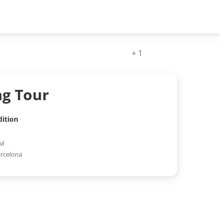
+ 1
ag Tour
ition
PM
rcelona