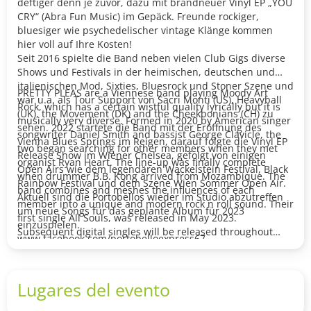
deftiger denn je zuvor, dazu mit brandneuer Vinyl EP „YOU
CRY“ (Abra Fun Music) im Gepäck. Freunde rockiger,
bluesiger wie psychedelischer vintage Klänge kommen
hier voll auf Ihre Kosten!
Seit 2016 spielte die Band neben vielen Club Gigs diverse
Shows und Festivals in der heimischen, deutschen und
italienischen Mod, Sixties, Bluesrock und Stoner Szene und
PRETTY PLEAS are a Viennese band playing Moody Art
war u.a. als Tour Support von Sacri Monti (US), Heavyball
Rock, which has a certain wistful quality lyrically but it is
(UK), the Movement (DK) and the Cheekbonians (CH) zu
musically very diverse. Formed in 2020 by American singer
sehen. 2022 startete die Band mit der Eröffnung des
songwriter Daniel Smith and bassist George Clavicle, the
Vienna Blues Springs im Reigen, darauf folgte die Vinyl EP
two began searching for other members when they met
Release Show im Wiener Chelsea, gefolgt von einigen
organist Ryan Heart. The line-up was finally complete
Open Airs wie dem legendären Wackelstein Festival, Black
when drummer B.B. Kong arrived from Mozambique. The
Rainbow Festival und dem Szene Wien Sommer Open Air.
band combines and meshes the influences of each
Aktuell sind die Portobellos wieder im Studio abzutreffen
member into a unique and modern rock n roll sound. Their
um neue Songs für das geplante Album für 2023
first single All Souls, was released in May 2023.
einzuspielen.
Subsequent digital singles will be released throughout
www.facebook.com/portobelloexpress67
2023 and an LP is on the horizon for 2024. They are truly
https://portobelloexpress.bandcamp.com
an exciting live band and one not to miss.
www.youtube.com/c/PortobelloExpress
www.facebook.com/prettypleasvienna
Lugares del evento