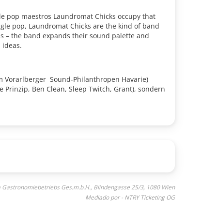
ngle pop maestros Laundromat Chicks occupy that
gle pop, Laundromat Chicks are the kind of band
ds – the band expands their sound palette and
 ideas.
em Vorarlberger Sound-Philanthropen Havarie)
 Prinzip, Ben Clean, Sleep Twitch, Grant), sondern
a Gastronomiebetriebs Ges.m.b.H., Blindengasse 25/3, 1080 Wien
Mediado por - NTRY Ticketing OG