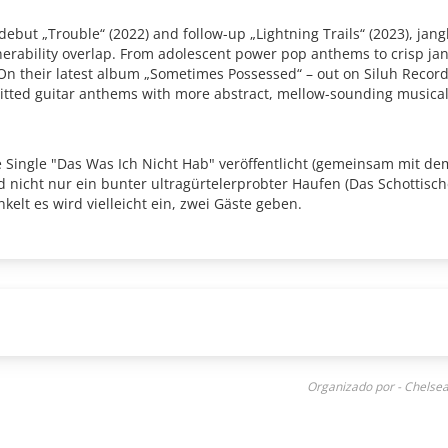
debut „Trouble“ (2022) and follow-up „Lightning Trails“ (2023), ja
rability overlap. From adolescent power pop anthems to crisp jan
 On their latest album „Sometimes Possessed“ – out on Siluh Recor
-witted guitar anthems with more abstract, mellow-sounding musical
 Single "Das Was Ich Nicht Hab" veröffentlicht (gemeinsam mit d
nicht nur ein bunter ultragürtelerprobter Haufen (Das Schottische
lt es wird vielleicht ein, zwei Gäste geben.
Organizado por - Chelse