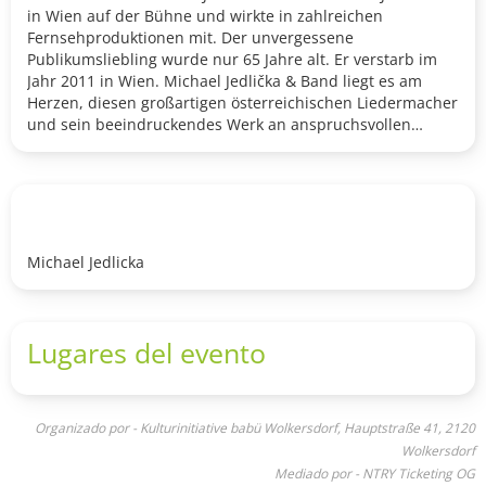
in Wien auf der Bühne und wirkte in zahlreichen
Fernsehproduktionen mit. Der unvergessene
Publikumsliebling wurde nur 65 Jahre alt. Er verstarb im
Jahr 2011 in Wien. Michael Jedlička & Band liegt es am
Herzen, diesen großartigen österreichischen Liedermacher
und sein beeindruckendes Werk an anspruchsvollen
Liedern und Texten zu würdigen. Seit mittlerweile sieben
Jahren widmen sie sich überaus erfolgreich der
Interpretation von Liedern des großen Meisters. Das
Publikum darf einen überraschenden musikalischen
Bogen von „dunkelgrau bis verliebt“ erwarten, ergänzt
durch Anekdoten und Zitate von Ludwig Hirsch. Die
Michael Jedlicka
Verführung zum Träumen, Staunen und Lächeln ist
durchaus beabsichtigt https://www.youtube.com/watch?
v=ul7F4IecWxQ
Lugares del evento
Organizado por - Kulturinitiative babü Wolkersdorf, Hauptstraße 41, 2120
Wolkersdorf
Mediado por - NTRY Ticketing OG