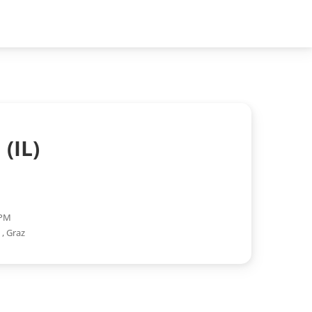
(IL)
 PM
g
,
Graz