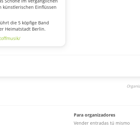
 das Schöne im Vergänglichen
n künstlerischen Einflüssen
ührt die 5 köpfige Band
er Heimatstadt Berlin.
toffmusik/
Organiz
Para organizadores
Vender entradas tú mismo