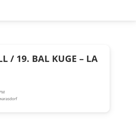
L / 19. BAL KUGE – LA
 PM
warasdorf