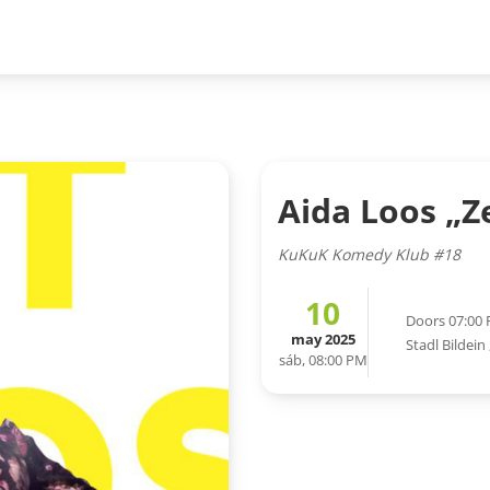
Aida Loos „Z
KuKuK Komedy Klub #18
10
Doors 07:00
may 2025
Stadl Bildein
sáb, 08:00 PM