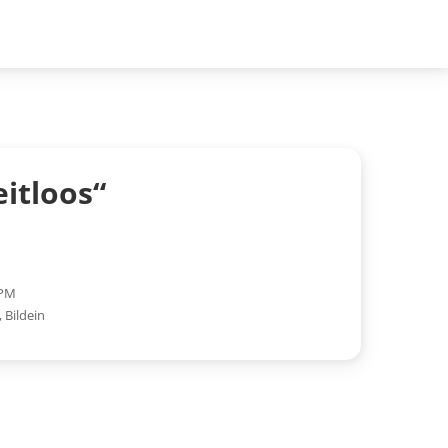
eitloos“
 PM
,
Bildein