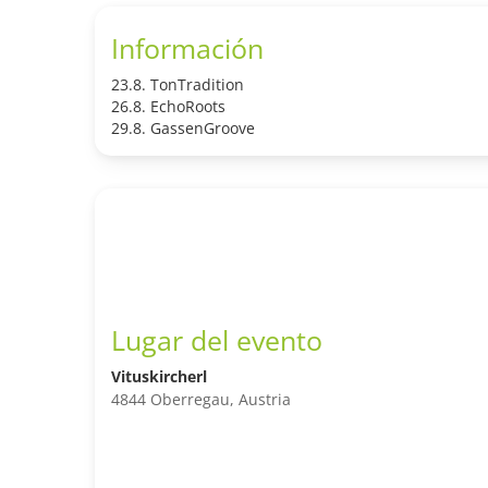
Información
23.8. TonTradition
26.8. EchoRoots
29.8. GassenGroove
Lugar del evento
Vituskircherl
4844 Oberregau, Austria