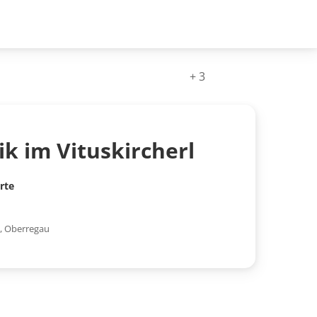
+ 3
 im Vituskircherl
rte
,
Oberregau