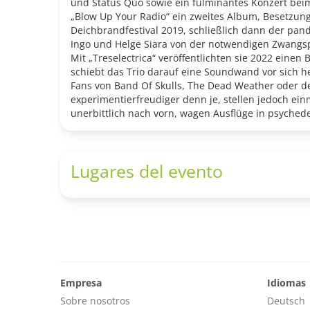
und Status Quo sowie ein fulminantes Konzert beim
„Blow Up Your Radio“ ein zweites Album, Besetzung
Deichbrandfestival 2019, schließlich dann der pand
Ingo und Helge Siara von der notwendigen Zwangsp
Mit „Treselectrica“ veröffentlichten sie 2022 eine
schiebt das Trio darauf eine Soundwand vor sich he
Fans von Band Of Skulls, The Dead Weather oder den 
experimentierfreudiger denn je, stellen jedoch ei
unerbittlich nach vorn, wagen Ausflüge in psychede
anschwellen. Sie zeigen sich jedoch ebenso gefühlv
zu geben und damit Vorfreude auf neue Clubkonze
www.thewakewoods.de
Lugares del evento
www.instagram.com/thewakewoods/
Empresa
Idiomas
Sobre nosotros
Deutsch