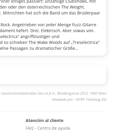
iner einiges passiert: unzählige Clubshows, mit
nden oder den österreichischen The Weight,
ßt. Mitnichten hat sich die Band um das Brüderpaar
e Rock. Angetrieben von jeder Menge Fuzz-Gitarre
ment liefert. Drei. Elektrisch. Aber sowas von.
lectrica“ angriffslustiger und
nd so schieben The Wake Woods auf „Treselectrica“
nzelne Passagen zu dramatischer Größe
n Eindruck in sein aktuelles musikalisches Mindset
a Gastronomiebetriebs Ges.m.b.H., Blindengasse 25/3, 1080 Wien
Mediado por - NTRY Ticketing OG
Atención al cliente
FAQ - Centro de ayuda