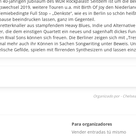
 40-jährigen Jubiläum des WDR Rockpalast! Seitdem ist um die Berl
swechsel 2019, weitere Touren u.a. mit Birth Of Joy den Niederla
emiebedingte Full Stop – „Denkste“, wie es in Berlin so schön hei
ause beeindrucken lassen, ganz im Gegenteil.
n Bretterknaller aus stampfendem Heavy Blues, Indie und Alternativ
r, die dem einstigen Quartett ein neues und sagenhaft dickes Funda
Rival Sons können sich freuen. Die Berliner zeigen sich mit „Trese
nmal mehr auch ihr Können in Sachen Songwriting unter Beweis. U
lische Gefilde, spielen mit flirrenden Synthesizern und lassen ei
oll und intim. Nur 10 Songs braucht das Trio, um einen organische
rte und den Festivalsommer 2022 zu entfachen.
Organizado por - Chelse
Para organizadores
Vender entradas tú mismo