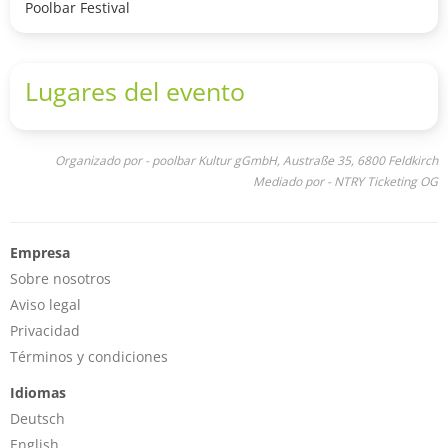
Garderobe gratis nutzen.
Poolbar Festival
Festival nachhaltig besuchen und fördern will, möge einen
5-Jahres-Pass um 999.- Euro erwerben. In beiden Fällen
gilt: Eine Rückgabe ist nicht möglich.
Lugares del evento
Organizado por - poolbar Kultur gGmbH, Austraße 35, 6800 Feldkirch
Mediado por - NTRY Ticketing OG
Empresa
Sobre nosotros
Aviso legal
Privacidad
Términos y condiciones
Idiomas
Deutsch
English