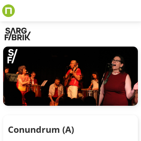
Skip
to
main
content
Conundrum (A)