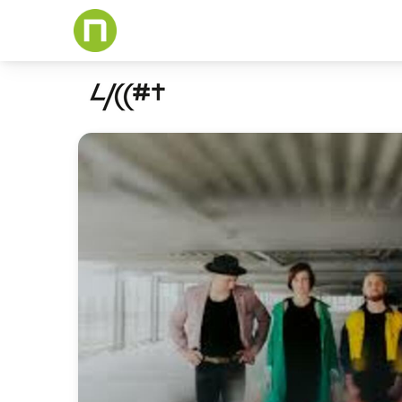
Skip
to
main
content