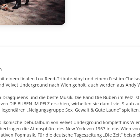
on
mit einem finalen Lou Reed-Tribute-Vinyl und einem Fest im Chelse
und Velvet Underground nach Wien geholt, auch werden aus Andy 
n Dragqueens und die beste Musik. Die Band Die Buben im Pelz ist d
) von DIE BUBEN IM PELZ erschien, wirbelten sie damit viel Staub 
der legendären „Neigungsgruppe Sex, Gewalt & Gute Laune“ spielten,
s ikonische Debütalbum von Velvet Underground komplett ins Wie
bertrugen die Atmosphäre des New York von 1967 in das Wien von 
ativen Popmusik. Für die deutsche Tageszeitung „Die Zeit“ beispi