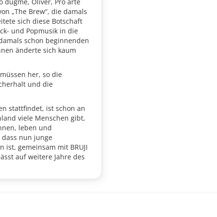
o dugme, Oliver, Pro arte
von „The Brew“, die damals
tete sich diese Botschaft
ock- und Popmusik in die
r damals schon beginnenden
Innen änderte sich kaum
 müssen her, so die
cherhalt und die
n stattfindet, ist schon an
nland viele Menschen gibt,
nnen, leben und
d dass nun junge
en ist, gemeinsam mit BRUJI
lässt auf weitere Jahre des