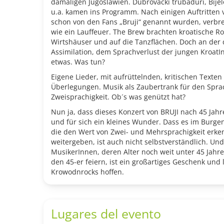
damaligen Jugoslawien. Dubrovački trubaduri, Bijel
u.a. kamen ins Programm. Nach einigen Auftritten 
schon von den Fans „Bruji“ genannt wurden, verbrei
wie ein Lauffeuer. The Brew brachten kroatische R
Wirtshäuser und auf die Tanzflächen. Doch an de
Assimilation, dem Sprachverlust der jungen Kroat
etwas. Was tun?
Eigene Lieder, mit aufrüttelnden, kritischen Texten
Überlegungen. Musik als Zaubertrank für den Spra
Zweisprachigkeit. Ob´s was genützt hat?
Nun ja, dass dieses Konzert von BRUJI nach 45 Jahre
und für sich ein kleines Wunder. Dass es im Burge
die den Wert von Zwei- und Mehrsprachigkeit erke
weitergeben, ist auch nicht selbstverständlich. Un
MusikerInnen, deren Alter noch weit unter 45 Jahr
den 45-er feiern, ist ein großartiges Geschenk und 
Krowodnrocks hoffen.
Lugares del evento