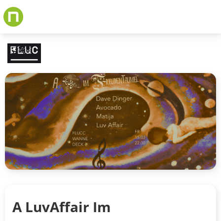
Skip
to
main
content
A LuvAffair Im