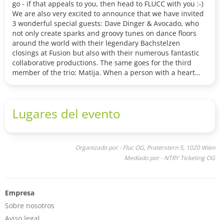
go - if that appeals to you, then head to FLUCC with you :-)
We are also very excited to announce that we have invited
3 wonderful special guests: Dave Dinger & Avocado, who
not only create sparks and groovy tunes on dance floors
around the world with their legendary Bachstelzen
closings at Fusion but also with their numerous fantastic
collaborative productions. The same goes for the third
member of the trio: Matija. When a person with a heart
meets music and it flows lovingly between deep &
meditative, as well as nasty and driving, we might just be
hearing Matija. All three are part of the Petrified Phoenix
Lugares del evento
Crew - we are thrilled to fly with the Phoenix together with
you! See you on Friday. <3
Organizado por - Fluc OG, Praterstern 5, 1020 Wien
Mediado por - NTRY Ticketing OG
Empresa
Sobre nosotros
Aviso legal