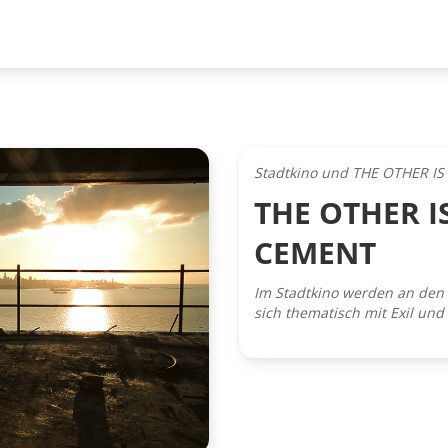
Stadtkino und THE OTHER I
THE OTHER I
CEMENT
Im Stadtkino werden an den 
sich thematisch mit Exil und