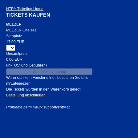
NTRY Ticketing Home
TICKETS KAUFEN
MEEZER
MEEZER Chelsea
Stehplatz
17,00 EUR
Gesamtpreis:
0,00 EUR
(ink. USt und Gebühren)
Weiter zur Zahlung
Wenn sich kein Fenster öffnet, besuchen Sie bitte
ntry.at/meezer
Die Tickets wurden in den Warenkorb gelegt.
Bestellung abschließen.
Probleme beim Kauf?
support@ntry.at