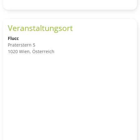
to
shop
cart
Veranstaltungsort
Flucc
Praterstern 5
1020 Wien, Österreich