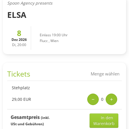
Spoon Agency presents
ELSA
8
Einlass 19:00 Uhr
Dez 2026
Flucc
,
Wien
Di, 20:00
Tickets
Menge wählen
Stehplatz
−
+
29,00 EUR
0
Add
Gesamtpreis
In den
(inkl.
selec
Warenkorb
USt und Gebühren)
ticke